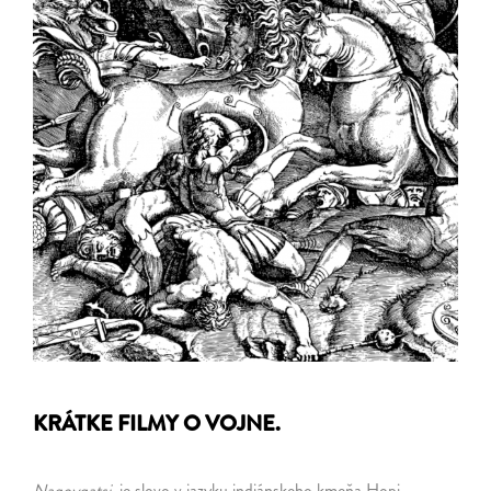
KRÁTKE FILMY O VOJNE.
Naqoyqatsi
je slovo v jazyku indiánskeho kmeňa Hopi.