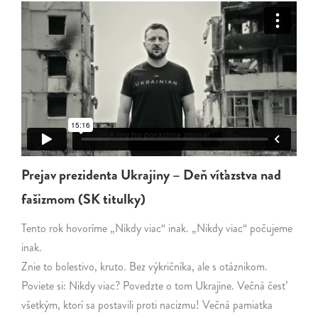
Prejav prezidenta Ukrajiny – Deň víťazstva nad
fašizmom (SK titulky)
Tento rok hovoríme „Nikdy viac“ inak. „Nikdy viac“ počujeme
inak.
Znie to bolestivo, kruto. Bez výkričníka, ale s otáznikom.
Poviete si: Nikdy viac? Povedzte o tom Ukrajine. Večná česť
všetkým, ktorí sa postavili proti nacizmu! Večná pamiatka