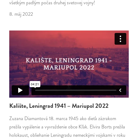
všetkým padlým počas druhej svetovej vojny!
8. máj 2022
Kalište, Leningrad 1941 – Mariupol 2022
Zuzana Diamantová 18. marca 1945 ako dieťa zázrakom
prežila vypálenie a vyvraždenie obce Kľak. Elvira Borts prežila
holokaust, obliehanie Leningradu nemeckými vojskami v roku