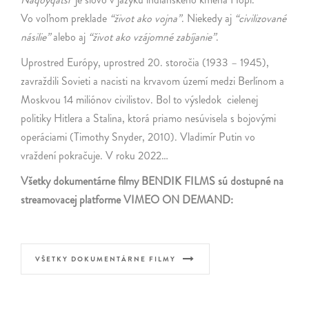
Vo voľnom preklade
“život ako vojna”
. Niekedy aj
“civilizované
násilie”
alebo aj
“život ako vzájomné zabíjanie”
.
Uprostred Európy, uprostred 20. storočia (1933 – 1945),
zavraždili Sovieti a nacisti na krvavom území medzi Berlínom a
Moskvou 14 miliónov civilistov. Bol to výsledok cielenej
politiky Hitlera a Stalina, ktorá priamo nesúvisela s bojovými
operáciami (Timothy Snyder, 2010). Vladimír Putin vo
vraždení pokračuje. V roku 2022…
Všetky dokumentárne filmy BENDIK FILMS sú dostupné na
streamovacej platforme VIMEO ON DEMAND:
VŠETKY DOKUMENTÁRNE FILMY