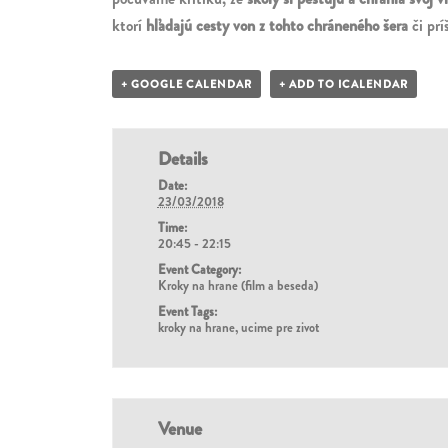
ktorí
hľadajú cesty von z tohto chráneného šera
či prí
+ GOOGLE CALENDAR
+ ADD TO ICALENDAR
Details
Date:
23/03/2018
Time:
20:45 - 22:15
Event Category:
Kroky na hrane (film a beseda)
Event Tags:
kroky na hrane
,
ucime pre zivot
Venue