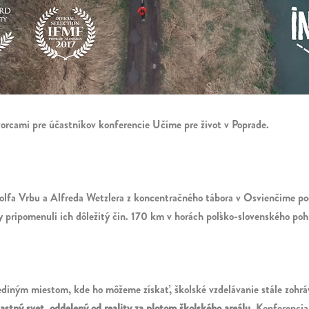
vorcami pre účastníkov konferencie Učíme pre život v Poprade.
olfa Vrbu a Alfreda Wetzlera z koncentračného tábora v Osvienčime poča
 pripomenuli ich dôležitý čin. 170 km v horách poľsko-slovenského pohr
jediným miestom, kde ho môžeme získať, školské vzdelávanie stále zohrá
vlastný svet, oddelený od reality za plotom školského areálu.
Konferencia 