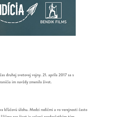
s druhej svetovej vojny. 21. apríla 2017 sa s
aničia im navždy zmenilo život.
va kľúčovú úlohu. Medzi rodičmi a vo verejnosti často
Učíme pre život je určená predovšetkým tým,