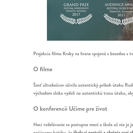
Projekcia filmu Kroky na hrane spojená s besedou s t
O filme
Šesť ultrabežcov oživilo autentický príbeh úteku Rud
východom slnka vydali na autentickú trasu úteku, aby
O konferencii Učíme pre život
Hoci vzdelávanie sa postupne mení a škola už nie je 
počúvame kritiku, že
školy si pestujú a chránia svoj 